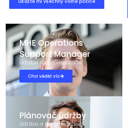
Ukažte mi všechny volné pozice
MHE Operations
Support Manager
Údržba a automatizace
Chci vědět víc
Plánovač údržby
Údržba a automatizace